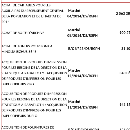
ACHAT DE CARTABLES POUR LES
AUXILIAIRES DU RECENSEMENT GENERAL
Marché
2 563 38
DE LA POPULATION ET DE L'HABITAT DE
04/2014/DS/RGPH
2014
Marché
ACHAT DE BOITE D'ARCHIVE
900 27
08/2014/DS/RGPH
ACHAT DE TONERS POUR KONICA
B/C N° 23/DS/RGPH
31 104
MINOLTA BIZHUB 364E
ACQUISITION DE PRODUITS D’IMPRESSION
POUR LES BESOINS DE LA DIRECTION DE LA
Marché
STATISTIQUE A RABAT LOT 2 : ACQUISITION
340 08
12/2014/DS/RGPH
DE PRODUITS D’IMPRESSION POUR LES
DUPLICOPIEURS RIZO
ACQUISITION DE PRODUITS D’IMPRESSION
POUR LES BESOINS DE LA DIRECTION DE LA
Marché
STATISTIQUE A RABAT LOT 1 : ACQUISITION
941 15
11/2014/DS/RGPH
DE PRODUITS D’IMPRESSION POUR LES
DUPLICOPIEURS DUPLO
ACQUISITION DE FOURNITURES DE