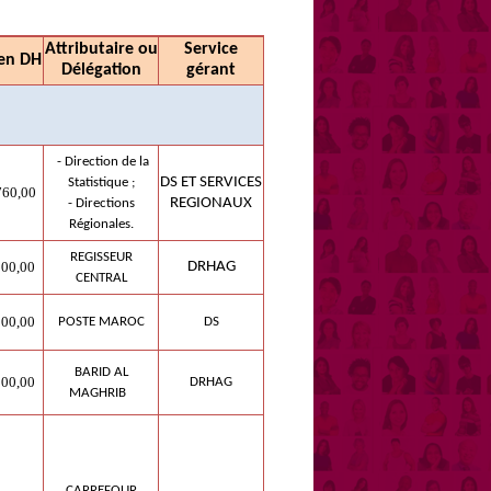
Attributaire ou
Service
en DH
Délégation
gérant
- Direction de la
DS ET SERVICES
Statistique ;
60,00
REGIONAUX
- Directions
Régionales.
REGISSEUR
0,00
DRHAG
CENTRAL
0,00
POSTE MAROC
DS
BARID AL
0,00
DRHAG
MAGHRIB
CARREFOUR