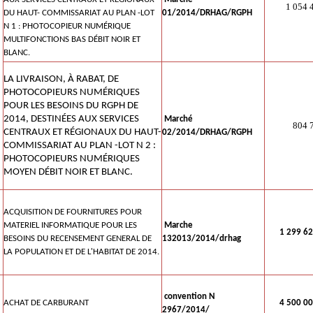
1 054 4
DU HAUT- COMMISSARIAT AU PLAN -LOT
01/2014/DRHAG/RGPH
N 1 : PHOTOCOPIEUR NUMÉRIQUE
MULTIFONCTIONS BAS DÉBIT NOIR ET
BLANC.
LA LIVRAISON, À RABAT, DE
PHOTOCOPIEURS NUMÉRIQUES
POUR LES BESOINS DU RGPH DE
2014, DESTINÉES AUX SERVICES
Marché
804 76
CENTRAUX ET RÉGIONAUX DU HAUT-
02/2014/DRHAG/RGPH
COMMISSARIAT AU PLAN -LOT N 2 :
PHOTOCOPIEURS NUMÉRIQUES
MOYEN DÉBIT NOIR ET BLANC.
ACQUISITION DE FOURNITURES POUR
MATERIEL INFORMATIQUE POUR LES
Marche
1 299 62
BESOINS DU RECENSEMENT GENERAL DE
132013/2014/drhag
LA POPULATION ET DE L'HABITAT DE 2014.
convention N
ACHAT DE CARBURANT
4 500 00
2967/2014/