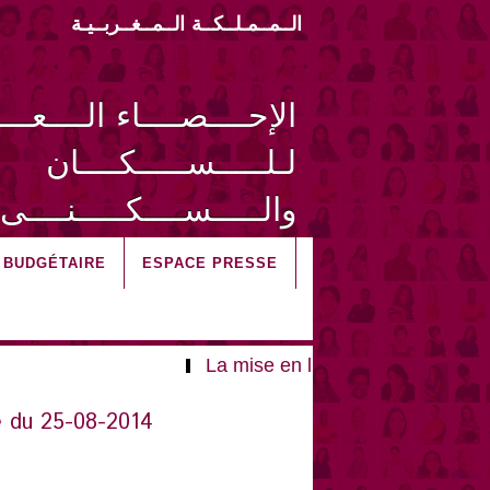
الــمــمـلــكــة الــمــغــربــيـة
الإحــــصــــاء الــــعـــ
لـلـــــســـــكــــان
والـــــســــكـــــنــــى 014
I BUDGÉTAIRE
ESPACE PRESSE
La mise en ligne des microdonnées
te du 25-08-2014