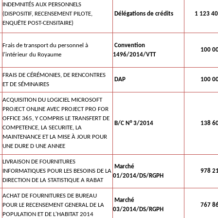
INDEMNITÉS AUX PERSONNELS
(DISPOSITIF, RECENSEMENT PILOTE,
Délégations de crédits
1 123 40
ENQUÊTE POST-CENSITAIRE)
Frais de transport du personnel à
Convention
100 00
l'intérieur du Royaume
1496/2014/VTT
FRAIS DE CÉRÉMONIES, DE RENCONTRES
DAP
100 00
ET DE SÉMINAIRES
ACQUISITION DU LOGICIEL MICROSOFT
PROJECT ONLINE AVEC PROJECT PRO FOR
OFFICE 365, Y COMPRIS LE TRANSFERT DE
B/C N° 3/2014
138 60
COMPETENCE, LA SECURITE, LA
MAINTENANCE ET LA MISE À JOUR POUR
UNE DURE D UNE ANNEE
LIVRAISON DE FOURNITURES
Marché
INFORMATIQUES POUR LES BESOINS DE LA
978 21
01/2014/DS/RGPH
DIRECTION DE LA STATISTIQUE A RABAT
ACHAT DE FOURNITURES DE BUREAU
Marché
POUR LE RECENSEMENT GENERAL DE LA
767 86
03/2014/DS/RGPH
POPULATION ET DE L'HABITAT 2014