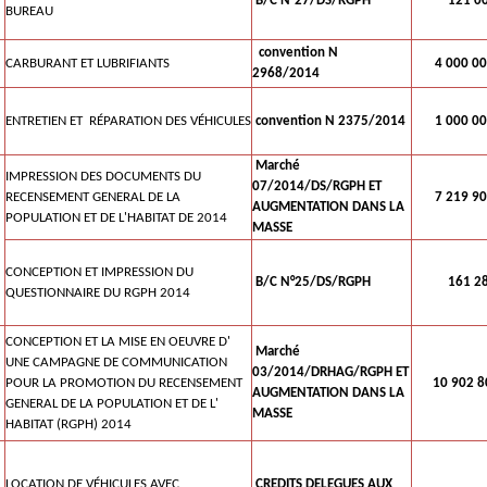
B/C N°27/DS/RGPH
121 00
BUREAU
convention N
CARBURANT ET LUBRIFIANTS
4 000 00
2968/2014
ENTRETIEN ET RÉPARATION DES VÉHICULES
convention N 2375/2014
1 000 00
Marché
IMPRESSION DES DOCUMENTS DU
07/2014/DS/RGPH ET
RECENSEMENT GENERAL DE LA
7 219 90
AUGMENTATION DANS LA
POPULATION ET DE L'HABITAT DE 2014
MASSE
CONCEPTION ET IMPRESSION DU
B/C N°25/DS/RGPH
161 28
QUESTIONNAIRE DU RGPH 2014
CONCEPTION ET LA MISE EN OEUVRE D'
Marché
UNE CAMPAGNE DE COMMUNICATION
03/2014/DRHAG/RGPH ET
POUR LA PROMOTION DU RECENSEMENT
10 902 8
AUGMENTATION DANS LA
GENERAL DE LA POPULATION ET DE L'
MASSE
HABITAT (RGPH) 2014
LOCATION DE VÉHICULES AVEC
CREDITS DELEGUES AUX