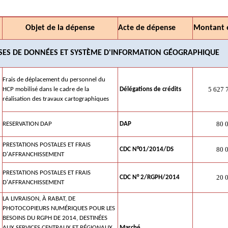
Objet de la dépense
Acte de dépense
Montant 
SES DE DONNÉES ET SYSTÈME D'INFORMATION GÉOGRAPHIQUE
Frais de déplacement du personnel du
5 627 7
HCP mobilisé dans le cadre de la
Délégations de crédits
réalisation des travaux cartographiques
80 00
RESERVATION DAP
DAP
PRESTATIONS POSTALES ET FRAIS
80 00
CDC N°01/2014/DS
D'AFFRANCHISSEMENT
PRESTATIONS POSTALES ET FRAIS
20 00
CDC N° 2/RGPH/2014
D'AFFRANCHISSEMENT
LA LIVRAISON, À RABAT, DE
PHOTOCOPIEURS NUMÉRIQUES POUR LES
BESOINS DU RGPH DE 2014, DESTINÉES
AUX SERVICES CENTRAUX ET RÉGIONAUX
Marché