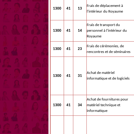
Frais de déplacement à
1300
41
13
l'intérieur du Royaume
Frais de transport du
1300
41
14
personnel à l'intérieur du
Royaume
Frais de cérémonies, de
1300
41
23
rencontres et de séminaires
Achat de matériel
1300
41
31
informatique et de logiciels
Achat de fournitures pour
1300
41
34
matériel technique et
informatique