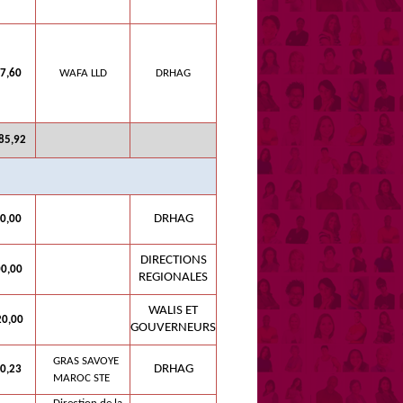
7,60
WAFA LLD
DRHAG
85,92
DRHAG
0,00
DIRECTIONS
00,00
REGIONALES
WALIS ET
20,00
GOUVERNEURS
GRAS SAVOYE
DRHAG
0,23
MAROC STE