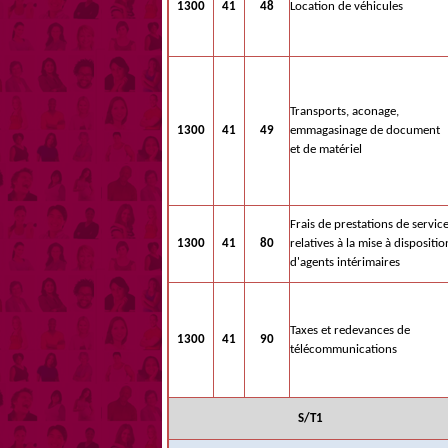
1300
41
48
Location de véhicules
Transports, aconage,
1300
41
49
emmagasinage de document
et de matériel
Frais de prestations de servic
1300
41
80
relatives à la mise à dispositio
d'agents intérimaires
Taxes et redevances de
1300
41
90
télécommunications
S/T1