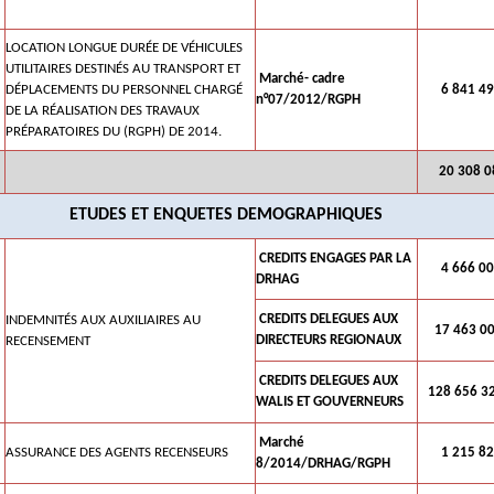
LOCATION LONGUE DURÉE DE VÉHICULES
UTILITAIRES DESTINÉS AU TRANSPORT ET
Marché- cadre
DÉPLACEMENTS DU PERSONNEL CHARGÉ
6 841 49
n°07/2012/RGPH
DE LA RÉALISATION DES TRAVAUX
PRÉPARATOIRES DU (RGPH) DE 2014.
20 308 0
ETUDES ET ENQUETES DEMOGRAPHIQUES
CREDITS ENGAGES PAR LA
4 666 00
DRHAG
CREDITS DELEGUES AUX
INDEMNITÉS AUX AUXILIAIRES AU
17 463 0
DIRECTEURS REGIONAUX
RECENSEMENT
CREDITS DELEGUES AUX
128 656 3
WALIS ET GOUVERNEURS
Marché
ASSURANCE DES AGENTS RECENSEURS
1 215 82
8/2014/DRHAG/RGPH