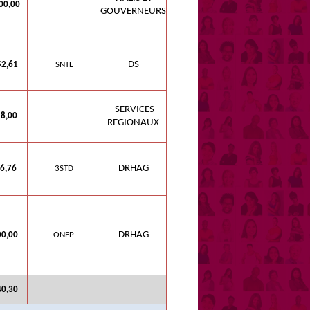
00,00
GOUVERNEURS
DS
2,61
SNTL
SERVICES
,00
REGIONAUX
DRHAG
6,76
3STD
DRHAG
0,00
ONEP
40,30