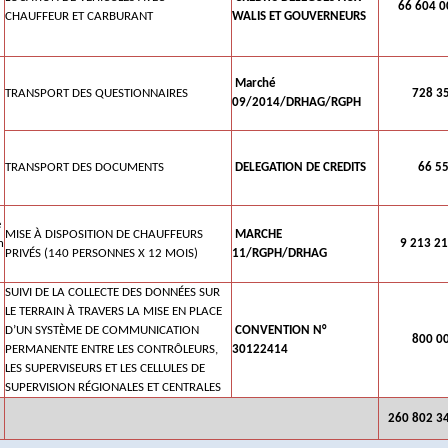
66 604 0
CHAUFFEUR ET CARBURANT
WALIS ET GOUVERNEURS
Marché
TRANSPORT DES QUESTIONNAIRES
728 35
09/2014/DRHAG/RGPH
TRANSPORT DES DOCUMENTS
DELEGATION DE CREDITS
66 558
e
MISE À DISPOSITION DE CHAUFFEURS
MARCHE
n
9 213 21
PRIVÉS (140 PERSONNES X 12 MOIS)
11/RGPH/DRHAG
SUIVI DE LA COLLECTE DES DONNÉES SUR
LE TERRAIN À TRAVERS LA MISE EN PLACE
D’UN SYSTÈME DE COMMUNICATION
CONVENTION N°
800 00
PERMANENTE ENTRE LES CONTRÔLEURS,
30122414
LES SUPERVISEURS ET LES CELLULES DE
SUPERVISION RÉGIONALES ET CENTRALES
260 802 3