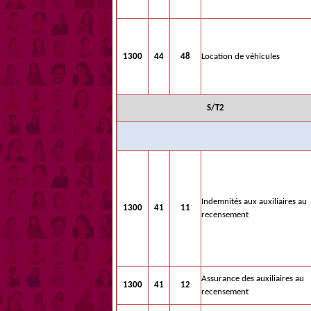
1300
44
48
Location de véhicules
S/T2
Indemnités aux auxiliaires au
1300
41
11
recensement
Assurance des auxiliaires au
1300
41
12
recensement