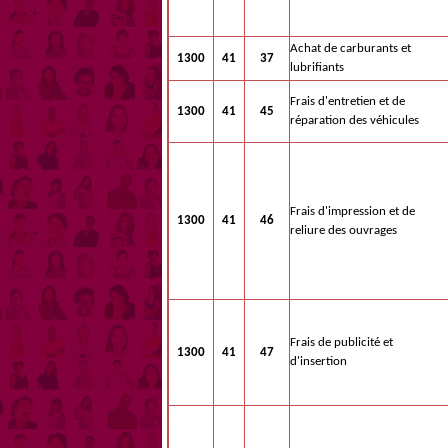
Achat de carburants et
1300
41
37
lubrifiants
Frais d'entretien et de
1300
41
45
réparation des véhicules
Frais d'impression et de
1300
41
46
reliure des ouvrages
Frais de publicité et
1300
41
47
d'insertion