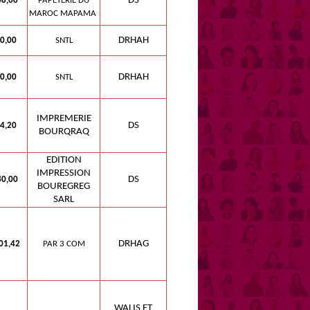
DS
8,00
PAPETERIE DU
MAROC MAPAMA
DRHAH
0,00
SNTL
DRHAH
0,00
SNTL
IMPREMERIE
DS
4,20
BOURQRAQ
EDITION
IMPRESSION
DS
0,00
BOUREGREG
SARL
DRHAG
01,42
PAR 3 COM
WALIS ET