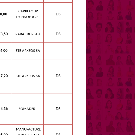
CARREFOUR
DS
0,00
TECHNOLOGIE
DS
3,60
RABAT BUREAU
,00
STE ARKEOS SA
DS
7,20
STE ARKEOS SA
DS
4,36
SOMADER
MANUFACTURE